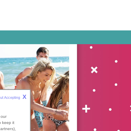
X
ut Accepting 
 our
 keep it
artners),