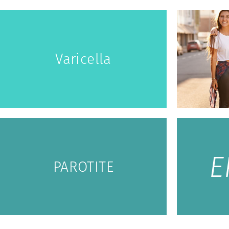
Varicella
E
PAROTITE