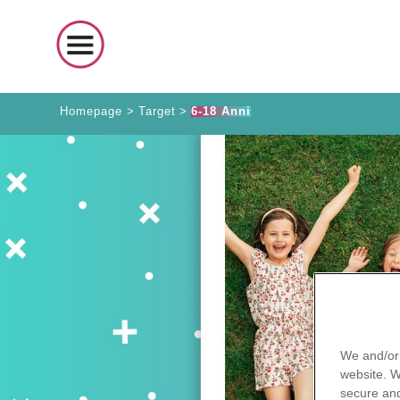
Homepage
>
Target
>
6-18 Anni
We and/or 
website. 
secure and