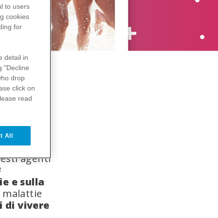
l to users
ng
cookies
ding for
 detail in
g "Decline
ho drop
ase click on
please read
 e gli
ializzano.
1
t All
ismi che si
esti agenti
2
e e sulla
i malattie
 di vivere