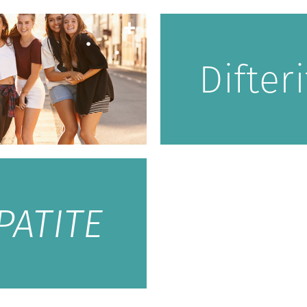
Difter
PATITE