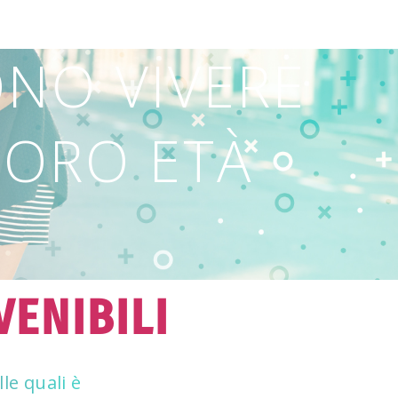
ONO VIVERE
 LORO ETÀ
VENIBILI
le quali è