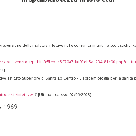
revenzione delle malattie infettive nelle comunità infantili e scolastiche. 
:
y.regione.veneto.it/public/e5febee5070a7daf93eb5a1734c81c90.php?dl=tr
23]
ttive. Istituto Superiore di Sanità EpiCentro - L'epidemiologia per la sanità 
:
ro.iss.it/infettive/
(link is external)
[Ultimo accesso: 07/06/2023]
A-1969