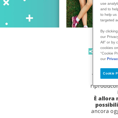
use
analyt
and to hel
to help us
targeted a
By clicking
our Privac
All" or by
cookies on
“Cookie Pr
our
Privac
La tra
adolescent
Cookie P
Le malatti
riproducon
È allora
possibil
ancora og