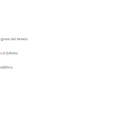
Regione del Veneto.
ue
(link is external)
[Ultimo
pubblica.