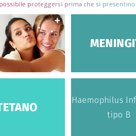
possibile proteggersi prima che si presentino
MENINGI
Haemophilus In
TETANO
tipo B