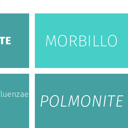
.
MORBILLO
TE
fluenzae
POLMONITE