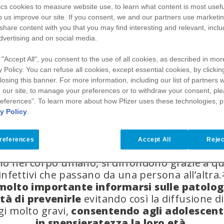
ics
cookies to measure website use, to learn what content is most usefu
p us improve our site. If you consent, we and our partners use
marketi
 share content with you that you may find interesting and relevant, inclu
dvertising and on social media.
 "Accept All", you consent to the use of all cookies, as described in more
6-18 ANNI
y Policy. You can refuse all cookies, except essential cookies, by clickin
 closing this banner. For more information, including our
list of partners
w
 our site, to manage your preferences or to withdraw your consent, ple
eferences”. To learn more about how Pfizer uses these technologies, 
y Policy
.
smissione delle malattie infettive tra i bambini
i è favorita dalla maggiore facilità con cui soc
references
Accept All
Rejec
e causate dall’infezione da parte di microrgan
o nel corpo umano, si diffondono grazie a qu
infettivi che passano da una persona all’altra.
 molto importante informarsi sulle patologi
ità di prevenirle
evitando così la diffusione d
gi molto gravi,
consentendo agli adolescenti
in spensieratezza la loro età.