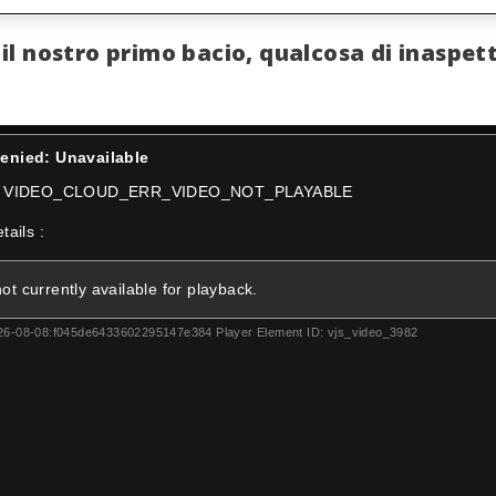
il nostro primo bacio, qualcosa di inaspe
enied: Unavailable
VIDEO_CLOUD_ERR_VIDEO_NOT_PLAYABLE
tails :
not currently available for playback.
6-08-08:f045de6433602295147e384
Player Element ID:
vjs_video_3982