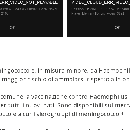
Dialog
ERR_VIDEO_NOT_PLAYABLE
s
VIDEO_CLOUD_ERR_VIDEO
i
08:cf83763a433e771b9a890e2b
Player
Session ID:
2026-08-08:c2479e374ad
s
_2400
Player Element ID:
vjs_video_3191
a
m
OK
OK
o
d
a
l
w
i
n
d
ingococco e, in misura minore, da Haemophilu
o
 maggior rischio di ammalarsi rispetto alla p
w
.
comune la vaccinazione contro Haemophilus in
per tutti i nuovi nati. Sono disponibili sul mer
occo e alcuni sierogruppi di meningococco.
4