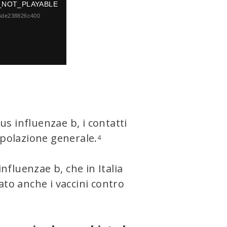
Dialog
_NOT_PLAYABLE
5de238826c400
s influenzae b, i contatti
opolazione generale.
4
fluenzae b, che in Italia
cato anche i vaccini contro