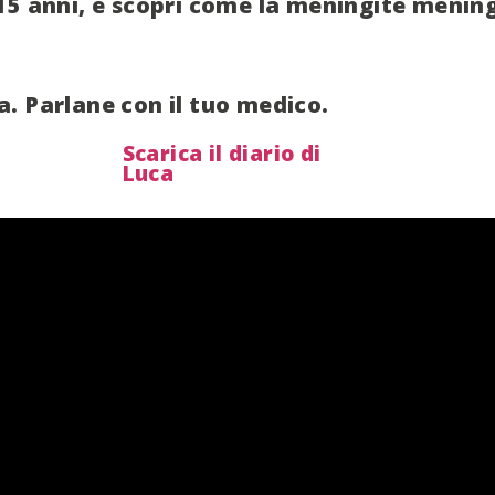
 15 anni, e scopri come la meningite meni
a. Parlane con il tuo medico.
Scarica il diario di
Luca