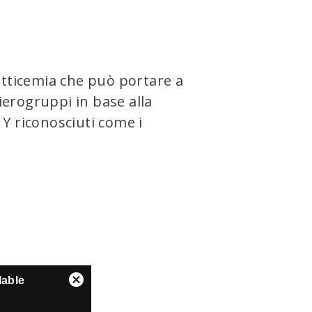
etticemia che può portare a
ierogruppi in base​ alla
 Y riconosciuti come i
lable
Close
Modal