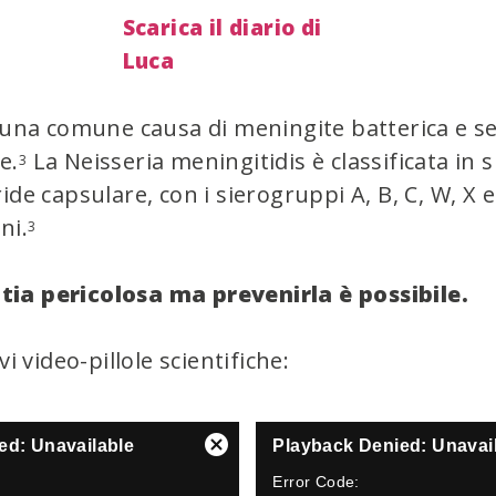
Scarica il diario di
Luca
 una comune causa di meningite batterica​ e s
e.
La Neisseria meningitidis è classificata in s
3
de capsulare, con i sierogruppi A, B,​ C, W, X e
ni.
3
ia pericolosa ma prevenirla è possibile.​
 video-pillole scientifiche:​
T
ed: Unavailable
Playback Denied: Unavai
Close
h
Modal
Error Code:
i