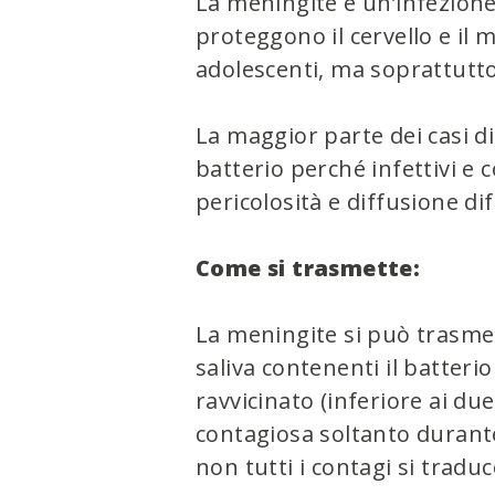
La meningite è un’infezion
w
proteggono il cervello e il 
.
adolescenti, ma soprattutto
La maggior parte dei casi d
batterio perché infettivi e c
pericolosità e diffusione dif
Come si trasmette:​
La meningite si può trasmet
saliva contenenti il batterio
ravvicinato (inferiore ai du
contagiosa soltanto durante
non tutti i contagi si tradu