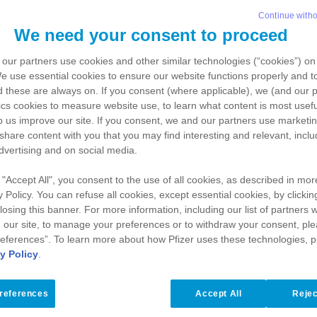
MPROVVISO TU
Continue witho
AMBIARE
We need your consent to proceed
our partners use cookies and other similar technologies (“cookies”) on
We use
essential
cookies to ensure our website functions properly and to
 these are always on. If you consent (where applicable), we (and our p
ics
cookies to measure website use, to learn what content is most usefu
p us improve our site. If you consent, we and our partners use
marketi
 share content with you that you may find interesting and relevant, inclu
dvertising and on social media.
 "Accept All", you consent to the use of all cookies, as described in more
y Policy. You can refuse all cookies, except essential cookies, by clickin
agine del mio diario.
 closing this banner. For more information, including our
list of partners
w
 our site, to manage your preferences or to withdraw your consent, ple
eferences”. To learn more about how Pfizer uses these technologies, 
i e una vita come tante. Una vita come la tua.
y Policy
.
gli amici, sto in fissa con le serie TV, vado se
avia.
references
Accept All
Rejec