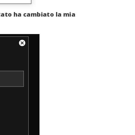
ttato ha cambiato la mia
Close
Modal
Dialog