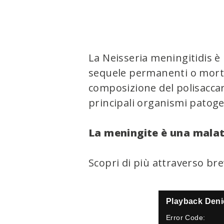
La Neisseria meningitidis è
sequele permanenti o mort
composizione del polisaccari
principali organismi patoge
La meningite è una malatt
Scopri di più attraverso brevi
T
Playback Deni
h
Error Code:
i