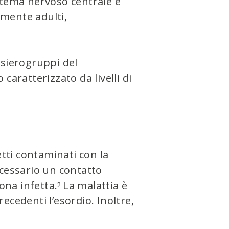
stema nervoso centrale e
amente adulti,
 sierogruppi del
caratterizzato da livelli di
tti contaminati con la
ecessario un contatto
ona infetta.
La malattia è
2
cedenti l’esordio. Inoltre,