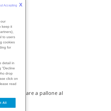
TTO
X
ut Accepting 
 our
 keep it
artners),
l to users
ng
cookies
ding for
 detail in
g "Decline
ho drop
ase click on
please read
mpre a giocare a pallone al
t All