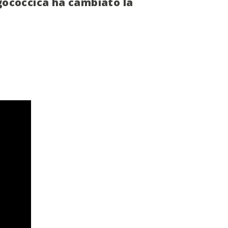
ngococcica ha cambiato la