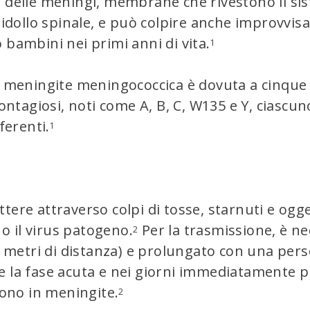
e delle meningi, membrane che rivestono il si
w
w
midollo spinale, e può colpire anche improvvis
.
.
 bambini nei primi anni di vita.
1
i meningite meningococcica è dovuta a cinque
ontagiosi, noti come A, B, C, W135 e Y, ciascuno 
ferenti.
1
tere attraverso colpi di tosse, starnuti e ogge
 o il virus patogeno.​
Per la trasmissione, è n
2
e metri di distanza) e prolungato con una pers
 la fase acuta e nei giorni immediatamente pre
cono in meningite.
2