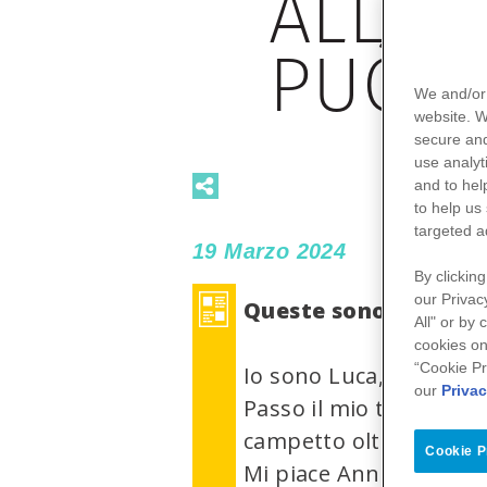
ALL'I
PUÒ C
We and/or 
website. 
secure and
use
analyt
and to hel
to help us
targeted a
19 Marzo 2024
By clicking
our Privac
Queste sono alcune p
All" or by
cookies on
“Cookie Pr
Io sono Luca, ho 15 ann
our
Privac
Passo il mio tempo con 
campetto oltre il cavalc
Cookie P
Mi piace Anna.