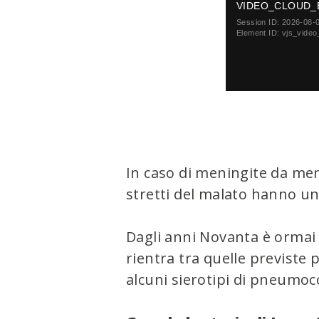
s
VIDEO_CLOUD_
i
Session ID:
2026-08-
s
Element ID:
vjs_video
a
m
o
d
a
l
w
i
n
d
In caso di meningite da men
o
stretti del malato hanno un
w
.
Dagli anni Novanta è ormai 
rientra tra quelle previste 
alcuni sierotipi di pneumoc