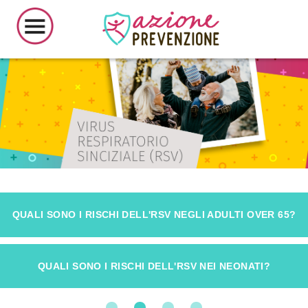
QUALI SONO I RISCHI DELL'RSV NEGLI ADULTI OVER 65?
QUALI SONO I RISCHI DELL'RSV NEI NEONATI?