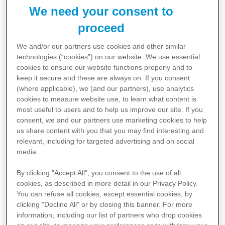
Si tratta di un virus respiratorio molto diffuso che
può
We need your consent to
comportare conseguenze gravi e ricovero ospedaliero
in alcune categorie di persone, come gli
anziani
e i
neonati
proceed
di età inferiore ai sei mesi.⁴
We and/or our partners use cookies and other similar
technologies (“cookies”) on our website. We use
essential
cookies to ensure our website functions properly and to
keep it secure and these are always on. If you consent
(where applicable), we (and our partners), use
analytics
cookies to measure website use, to learn what content is
most useful to users and to help us improve our site. If you
Approfondisci
consent, we and our partners use
marketing
cookies to help
us share content with you that you may find interesting and
relevant, including for targeted advertising and on social
L’RSV colpisce le vie aeree, come il naso, la gola e i
Stagionalità
media.
polmoni, rendendo difficile distinguerlo da altri virus
L’infezione da RSV presenta picchi annuali.⁶
Una maggiore
respiratori come quelli che provocano
l’influenza
o il
By clicking "Accept All", you consent to the use of all
incidenza dell’RSV coincide solitamente con la
cookies, as described in more detail in our Privacy Policy.
COVID-19
.⁴ Tutti i virus respiratori causano infatti una
stagione influenzale, aumentando in autunno e
You can refuse all cookies, except essential cookies, by
raggiungendo il picco durante l’inverno
.⁷
ILI, ovvero una “sindrome simil-influenzale”
clicking "Decline All" or by closing this banner. For more
caratterizzata da sintomi quali febbre, malessere,
information, including our
list of partners
who drop cookies
spossatezza, mal di testa, dolori muscolari e sintomi