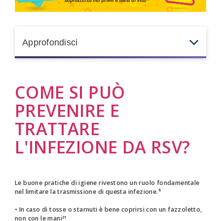
Approfondisci
· In Italia, il 45% dei ricoveri ospedalieri associati a RSV
COME SI PUÒ
e dei decessi in ospedale si verifica in bambini con età
<6 mesi
20
PREVENIRE E
· Si verifica un picco delle ospedalizzazioni nei primi 12
TRATTARE
mesi di vita
20
· Ad essere ricoverati a causa dell’RSV sono
L'INFEZIONE DA RSV?
soprattutto i bambini sani, solo una piccola parte sono
prematuri o presentano malattie concomitanti.
20
Le buone pratiche di igiene rivestono un ruolo fondamentale
nel limitare la trasmissione di questa infezione.⁶
• In caso di tosse o starnuti è bene coprirsi con un fazzoletto,
non con le mani
21