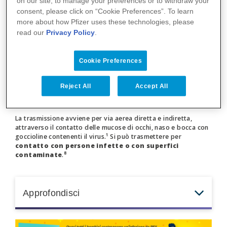
on our site, to manage your preferences or to withdraw your
respiratori quali tosse, mal di gola e respiro
consent, please click on “Cookie Preferences”. To learn
more about how Pfizer uses these technologies, please
affannoso.⁵
read our
Privacy Policy
.
COME SI TRASMETTE
Cookie Preferences
L'RSV?
Reject All
Accept All
La trasmissione avviene per via aerea diretta e indiretta,
attraverso il contatto delle mucose di occhi, naso e bocca con
goccioline contenenti il virus.¹ Si può trasmettere per
contatto con persone infette o con superfici
contaminate
.⁸
Approfondisci
Le persone infette da RSV sono in genere