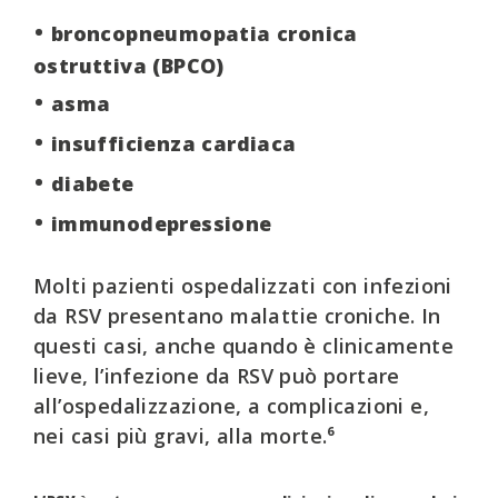
+ 50%
durata del ricovero superiore a 7
•
della
•
giorni
broncopneumopatia cronica
+ 170%
polmonite
•
del rischio di
ostruttiva (BPCO)
+ 70%
BPCO
•
delle riacutizzazioni della
•
asma
•
insufficienza cardiaca
•
diabete
•
immunodepressione
Molti pazienti ospedalizzati con infezioni
da RSV presentano malattie croniche. In
questi casi, anche quando è clinicamente
lieve, l’infezione da RSV può portare
all’ospedalizzazione, a complicazioni e,
nei casi più gravi, alla morte.⁶