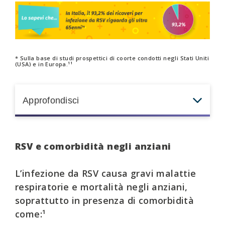
* Sulla base di studi prospettici di coorte condotti negli Stati Uniti
(USA) e in Europa.
11
Approfondisci
Il burden di ospedalizzazione per RSV è
RSV e comorbidità negli anziani
sottostimato nella popolazione con età >65
anni
.
15
Rispetto all’influenza, i ricoveri per RSV potrebbero
L’infezione da RSV causa gravi malattie
comportare:
16
respiratorie e mortalità negli anziani,
soprattutto in presenza di comorbidità
+ 30%
ammissione in terapia
•
del rischio di
come:¹
intensiva
e del rischio di mortalità entro 1 anno