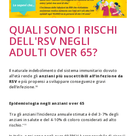
contagiose per circa 3-8 giorni
mentre il periodo
di incubazione è di uno o due giorni.⁸ Tuttavia, neonati
o persone con un sistema immunitario indebolito
QUALI SONO I RISCHI
possono continuare a diffondere il virus anche per
DELL'RSV NEGLI
quattro settimane dopo la scomparsa dei sintomi.⁸
ADULTI OVER 65?
Il naturale indebolimento del sistema immunitario dovuto
all’età rende gli
anziani più suscettibili all’infezione da
RSV
e più propensi a sviluppare conseguenze gravi
dell’infezione.
10
Epidemiologia
negli anziani over 65
Tra gli anziani l’incidenza annuale stimata è del 3-7% degli
anziani in salute e del 4-10% di coloro considerati ad alto
rischio.
*11
12