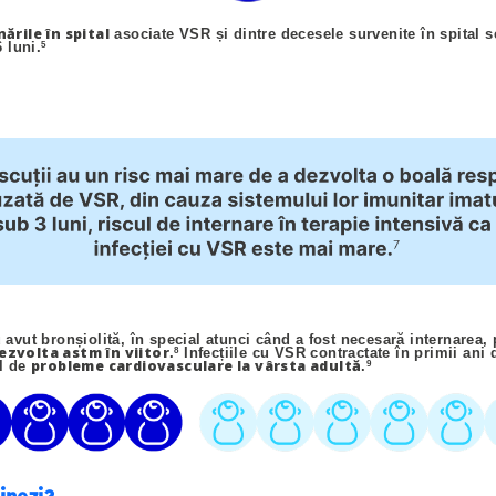
ările în spital
asociate VSR și dintre decesele survenite în spital s
 luni.
5
 avut bronșiolită, în special atunci când a fost necesară internarea,
dezvolta astm în viitor
.
8
Infecțiile cu VSR contractate în primii ani
probleme cardiovasculare la vârsta adultă
ul de
.
9