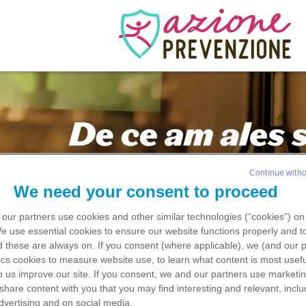
Continue witho
We need your consent to proceed
our partners use cookies and other similar technologies (“cookies”) on
We use
essential
cookies to ensure our website functions properly and to
 these are always on. If you consent (where applicable), we (and our p
ics
cookies to measure website use, to learn what content is most usefu
p us improve our site. If you consent, we and our partners use
marketi
 share content with you that you may find interesting and relevant, inclu
dvertising and on social media.