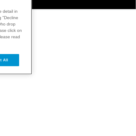
 detail in
g "Decline
ho drop
ase click on
ri
please read
t All
ie.
3