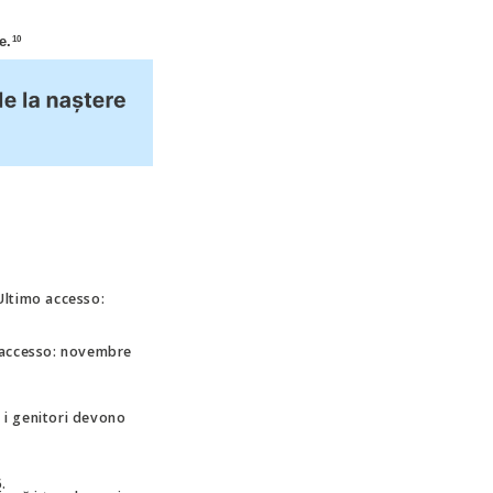
e.
10
 Ultimo accesso:
mo accesso: novembre
he i genitori devono
6.