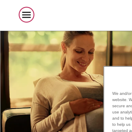
We and/or 
website. 
secure and
use
analyt
and to hel
to help us
targeted a