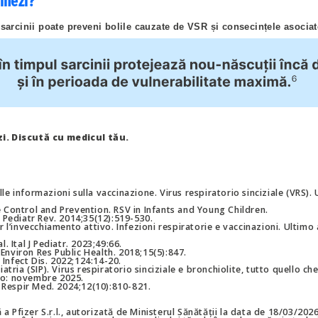
inezi?
sarcinii poate preveni bolile cauzate de VSR și consecințele asociat
zi. Discută cu medicul tău.
le informazioni sulla vaccinazione. Virus respiratorio sinciziale (VRS).
e Control and Prevention. RSV in Infants and Young Children.
. Pediatr Rev. 2014;35(12):519-530.
er l’invecchiamento attivo. Infezioni respiratorie e vaccinazioni. Ulti
l. Ital J Pediatr. 2023;49:66.
 J Environ Res Public Health. 2018;15(5):847.
 J Infect Dis. 2022;124:14-20.
iatria (SIP). Virus respiratorio sinciziale e bronchiolite, tutto quello c
so: novembre 2025.
et Respir Med. 2024;12(10):810-821.
 Pfizer S.r.l., autorizată de Ministerul Sănătății la data de 18/03/202