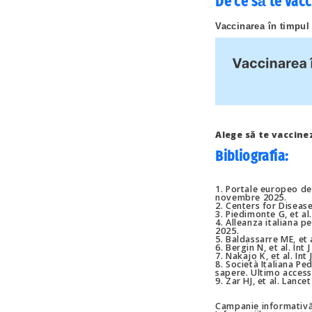
De ce să te vacc
Vaccinarea în timpul 
Alege să te vaccine
Bibliografia
:
1. Portale europeo del
novembre 2025.
2. Centers for Diseas
3. Piedimonte G, et al
4. Alleanza italiana p
2025.
5. Baldassarre ME, et a
6. Bergin N, et al. Int
7. Nakajo K, et al. Int
8. Società Italiana Ped
sapere. Ultimo acces
9. Zar HJ, et al. Lanc
Campanie informativă a