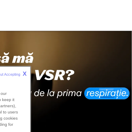
X
ut Accepting 
 our
 keep it
artners),
l to users
ng
cookies
ding for