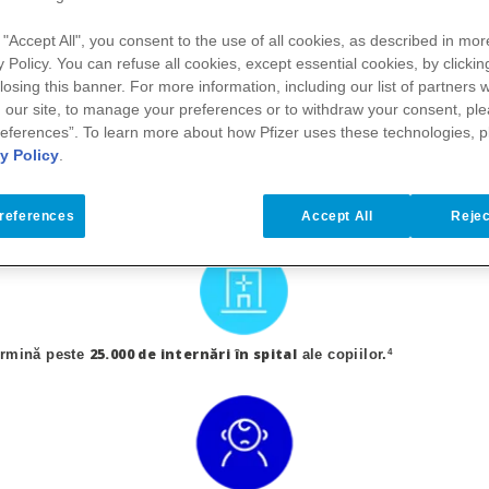
 "Accept All", you consent to the use of all cookies, as described in more
y Policy. You can refuse all cookies, except essential cookies, by clickin
 closing this banner. For more information, including our
list of partners
w
 our site, to manage your preferences or to withdraw your consent, ple
e provoacă afecțiuni respiratorii și se răspândește ușor prin picătu
eferences”. To learn more about how Pfizer uses these technologies, 
i strănut sau prin contactul cu suprafețe contaminate.¹
y Policy
.
tru nou-născuți și copii
în primii 2 ani de viață
ntră în contact cu VSR
.
2
references
Accept All
Rejec
bronșiolită
pneumonie
ea, cea mai frecventă cauză de
și
în copilăr
25.000 de internări în spital
termină peste
ale copiilor.
4