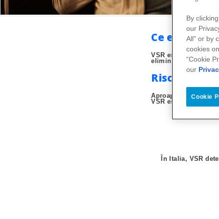
By clicking
our Privac
Ce este VRS
All" or by
cookies on
VSR este un virus car
“Cookie Pr
eliminate prin tuse ș
our
Privac
Riscurile pen
Aproape toți copiii i
Cookie P
VSR este, de asemen
În Italia, VSR de