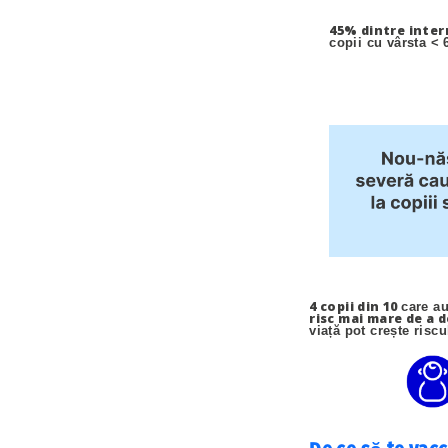
45% dintre intern
copii cu vârsta < 6
4 copii din 10
care au
risc mai mare de a 
viață pot crește risc