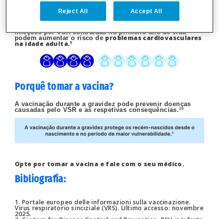
Quatro em cada dez crianças
que tiveram
Reject All
Accept All
bronquiolite, sobretudo as que
risco mais
precisaram de ser internadas, apresentam um
elevado de vir a desenvolver asma no futuro
.
8
As
infeções por VSR contraídas no primeiro ano de vida
problemas cardiovasculares
podem aumentar o risco de
na idade
adulta
.
9
Porquê tomar a vacina?
A vacinação durante a gravidez pode prevenir doenças
causadas pelo VSR e as
respetivas consequências.
10
Opte por tomar a vacina e fale com o seu médico.
Bibliografia
:
1. Portale europeo delle informazioni sulla vaccinazione.
Virus respiratorio sinciziale (VRS). Ultimo accesso: novembre
2025.