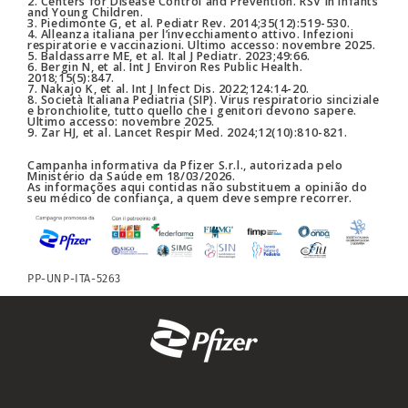
2. Centers for Disease Control and Prevention. RSV in Infants
and Young Children.
3. Piedimonte G, et al. Pediatr Rev. 2014;35(12):519-530.
4. Alleanza italiana per l’invecchiamento attivo. Infezioni
respiratorie e vaccinazioni. Ultimo accesso: novembre 2025.
5. Baldassarre ME, et al. Ital J Pediatr. 2023;49:66.
6. Bergin N, et al. Int J Environ Res Public Health.
2018;15(5):847.
7. Nakajo K, et al. Int J Infect Dis. 2022;124:14-20.
8. Società Italiana Pediatria (SIP). Virus respiratorio sinciziale
e bronchiolite, tutto quello che i genitori devono sapere.
Ultimo accesso: novembre 2025.
9. Zar HJ, et al. Lancet Respir Med. 2024;12(10):810-821.
Campanha informativa da Pfizer S.r.l., autorizada pelo
Ministério da Saúde em 18/03/2026.
As informações aqui contidas não substituem a opinião do
seu médico de confiança, a quem deve sempre recorrer.
PP-UNP-ITA-5263