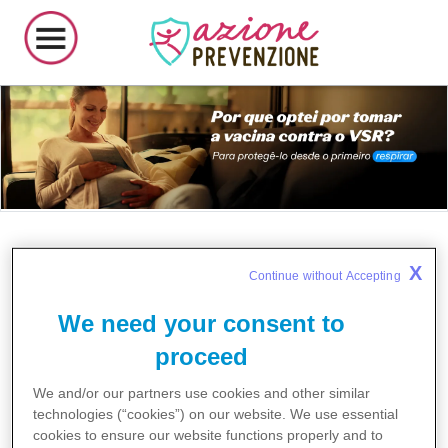
O que é o VSR?
X
Continue without Accepting 
O VSR é um vírus que provoca doenças respiratórias e se
propaga facilmente através de gotículas produzidas por
tosse e espirros, ou através do contacto com superfícies
We need your consent to
contaminadas.
1
proceed
Os riscos para recém-nascidos e
We and/or our partners use cookies and other similar
crianças
technologies (“cookies”) on our website. We use
essential
cookies to ensure our website functions properly and to
Quase todas as crianças entram em contacto com o VSR
2