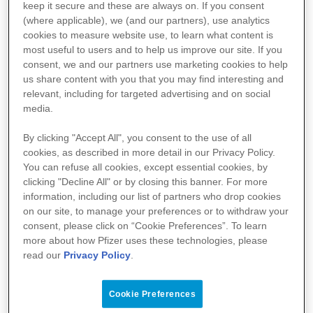
primeiros 2 anos de idade
nos
.
keep it secure and these are always on. If you consent
O VSR é efetivamente a causa mais frequente
de
bronquiolite e pneumonia
na infância.
3
(where applicable), we (and our partners), use
analytics
cookies to measure website use, to learn what content is
most useful to users and to help us improve our site. If you
consent, we and our partners use
marketing
cookies to help
25 000
Em Itália, o VSR é responsável por mais
de
us share content with you that you may find interesting and
internamentos hospitalares de crianças
.
4
relevant, including for targeted advertising and on social
media.
By clicking "Accept All", you consent to the use of all
cookies, as described in more detail in our Privacy Policy.
45% dos
internamentos hospitalares
associados ao
You can refuse all cookies, except essential cookies, by
VSR e das mortes em hospitais ocorrem em crianças
com menos de 6 meses de idade.
5
clicking "Decline All" or by closing this banner. For more
information, including our
list of partners
who drop cookies
on our site, to manage your preferences or to withdraw your
consent, please click on “Cookie Preferences”. To learn
more about how Pfizer uses these technologies, please
read our
Privacy Policy
.
Cookie Preferences