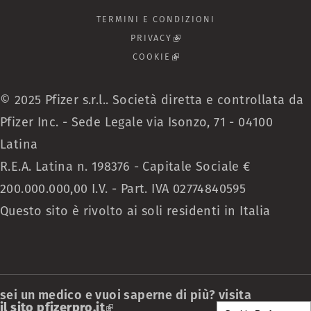
TERMINI E CONDIZIONI
PRIVACY
(LINK IS EXTERNAL)
COOKIE
(LINK IS EXTERNAL)
© 2025 Pfizer s.r.l.. Società diretta e controllata da
Pfizer Inc. - Sede Legale via Isonzo, 71 - 04100
Latina
R.E.A. Latina n. 198376 - Capitale Sociale €
200.000.000,00 I.V. - Part. IVA 02774840595
Questo sito è rivolto ai soli residenti in Italia
sei un medico e vuoi saperne di più? visita
il sito pfizerpro.it
(link is external)